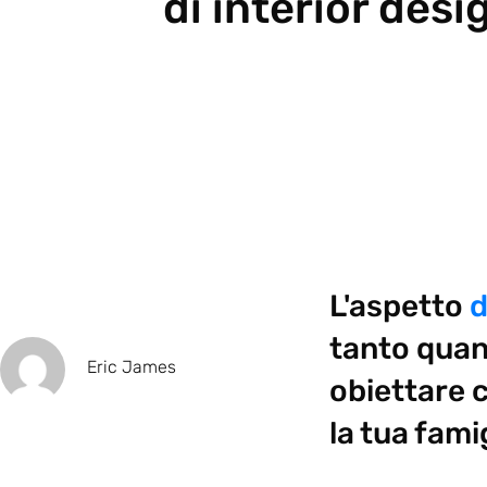
di interior desi
L'aspetto
d
tanto quan
Eric James
obiettare c
la tua famig