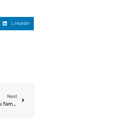
LinkedIn
Next
Gli iconici stilisti italiani: viaggio tra alcuni dei più famosi