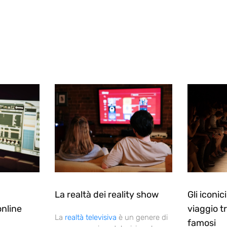
La realtà dei reality show
Gli iconici 
nline
viaggio tr
La
realtà televisiva
è un genere di
famosi