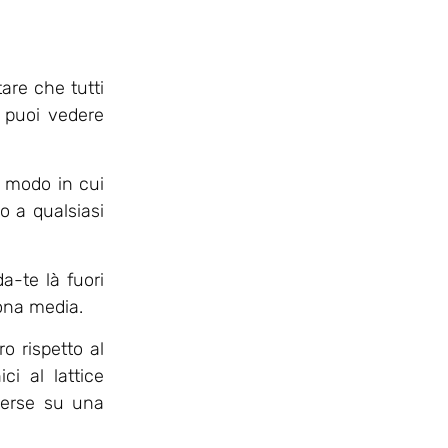
are che tutti
 puoi vedere
un modo in cui
 a qualsiasi
da-te là fuori
sona media.
o rispetto al
i al lattice
verse su una