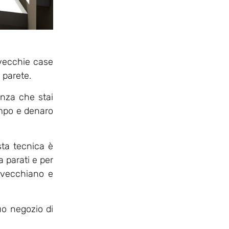
e vecchie case
 parete.
anza che stai
empo e denaro
sta tecnica è
 parati e per
invecchiano e
tuo negozio di