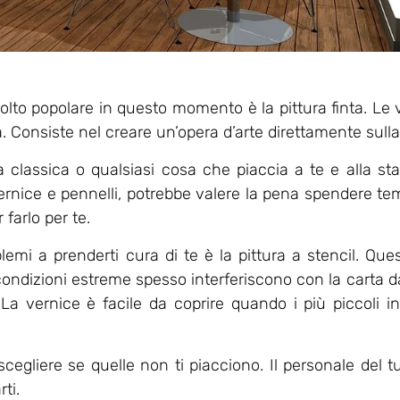
è molto popolare in questo momento è la pittura finta. L
ra. Consiste nel creare un’opera d’arte direttamente sulla
 classica o qualsiasi cosa che piaccia a te e alla st
rnice e pennelli, potrebbe valere la pena spendere t
farlo per te.
blemi a prenderti cura di te è la pittura a stencil. Que
condizioni estreme spesso interferiscono con la carta da
 La vernice è facile da coprire quando i più piccoli 
 scegliere se quelle non ti piacciono. Il personale del 
ti.