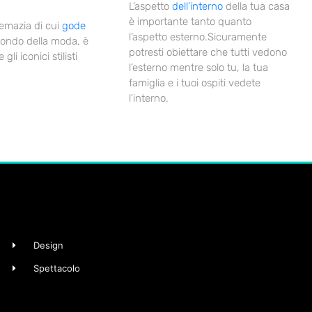
L’aspetto
dell’interno
della tua casa
è importante tanto quanto
emazia di cui
gode
l’aspetto esterno.Sicuramente
ondo della moda, è
potresti obiettare che tutti vedono
gli iconici stilisti
l’esterno mentre solo tu, la tua
famiglia e i tuoi ospiti vedete
l’interno.
Design
Spettacolo