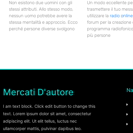
Non esistono due uomini con gli
Un modo eccellente pe
stessi attributi. Allo stesso modo,
trasmettere il tuo mess
nessun uomo potrebbe avere la
utilizzare la
radio online
stessa mentalità e approccio. Ecco
forum per la creazione 
perché persone diverse svolgono
programma radiofonic
più persone
Mercati D'autore
Na
I am text block. Click edit button to change this
text. Lorem ipsum dolor sit amet, consectetur
adipiscing elit. Ut elit tellus, luctus nec
ullamcorper mattis, pulvinar dapibus leo.