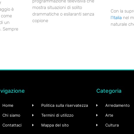
programmazione televisiva che
r
mostra situazioni di solito
aggio è
Con la supr
drammatiche o esilaranti senza
come
l’Italia
nel m
copione
di un
naturale che 
o. Sempre
vigazione
Categoria
Home
Politica sulla riservatezza
Arredamento
Chi siamo
Termini di utilizzo
Arte
Contattaci
Mappa del sito
Cultura