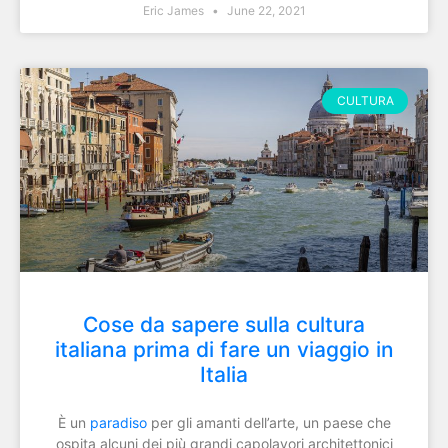
Eric James
June 22, 2021
CULTURA
Cose da sapere sulla cultura
italiana prima di fare un viaggio in
Italia
È un
paradiso
per gli amanti dell’arte, un paese che
ospita alcuni dei più grandi capolavori architettonici